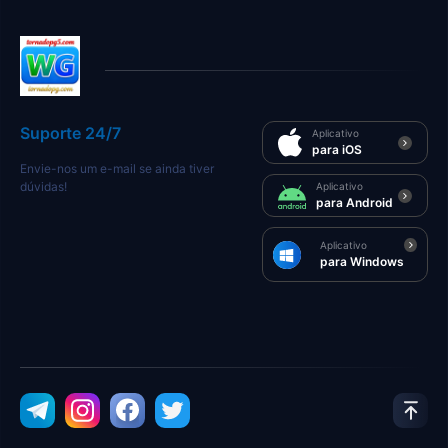
Suporte 24/7
Aplicativo
para iOS
Envie-nos um e-mail se ainda tiver
dúvidas!
Aplicativo
para Android
Aplicativo
para Windows