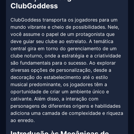
ClubGoddess
ClubGoddess transporta os jogadores para um
mundo vibrante e cheio de possibilidades. Nele,
você assume o papel de um protagonista que
deve guiar seu clube ao estrelato. A temática
central gira em torno do gerenciamento de um
clube noturno, onde a estratégia e a criatividade
são fundamentais para o sucesso. Ao explorar
diversas opções de personalização, desde a
decoração do estabelecimento até o estilo
musical predominante, os jogadores têm a
oportunidade de criar um ambiente único e
cativante. Além disso, a interação com
personagens de diferentes origens e habilidades
adiciona uma camada de complexidade e riqueza
ao enredo.
Introdução às Mecânicas de