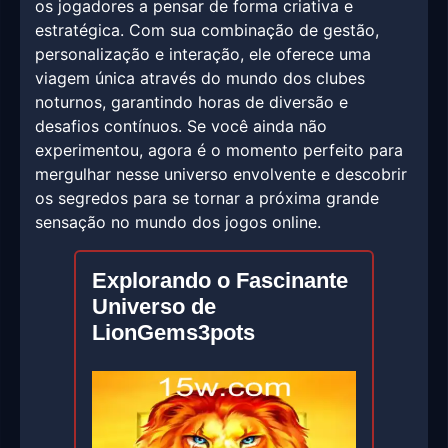
os jogadores a pensar de forma criativa e
estratégica. Com sua combinação de gestão,
personalização e interação, ele oferece uma
viagem única através do mundo dos clubes
noturnos, garantindo horas de diversão e
desafios contínuos. Se você ainda não
experimentou, agora é o momento perfeito para
mergulhar nesse universo envolvente e descobrir
os segredos para se tornar a próxima grande
sensação no mundo dos jogos online.
Explorando o Fascinante
Universo de
LionGems3pots