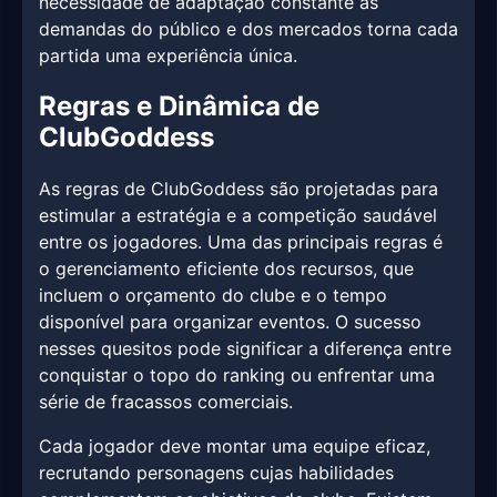
necessidade de adaptação constante às
demandas do público e dos mercados torna cada
partida uma experiência única.
Regras e Dinâmica de
ClubGoddess
As regras de ClubGoddess são projetadas para
estimular a estratégia e a competição saudável
entre os jogadores. Uma das principais regras é
o gerenciamento eficiente dos recursos, que
incluem o orçamento do clube e o tempo
disponível para organizar eventos. O sucesso
nesses quesitos pode significar a diferença entre
conquistar o topo do ranking ou enfrentar uma
série de fracassos comerciais.
Cada jogador deve montar uma equipe eficaz,
recrutando personagens cujas habilidades