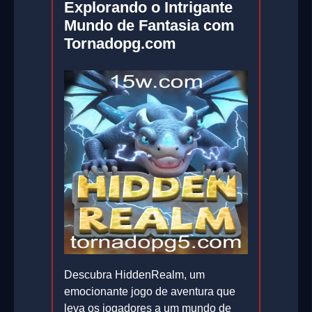
Explorando o Intrigante
Mundo de Fantasia com
Tornadopg.com
Descubra HiddenRealm, um
emocionante jogo de aventura que
leva os jogadores a um mundo de