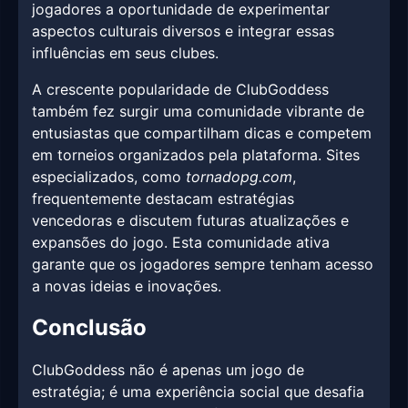
jogadores a oportunidade de experimentar
aspectos culturais diversos e integrar essas
influências em seus clubes.
A crescente popularidade de ClubGoddess
também fez surgir uma comunidade vibrante de
entusiastas que compartilham dicas e competem
em torneios organizados pela plataforma. Sites
especializados, como
tornadopg.com
,
frequentemente destacam estratégias
vencedoras e discutem futuras atualizações e
expansões do jogo. Esta comunidade ativa
garante que os jogadores sempre tenham acesso
a novas ideias e inovações.
Conclusão
ClubGoddess não é apenas um jogo de
estratégia; é uma experiência social que desafia