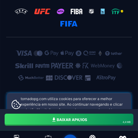
tornadopg.com utiliza cookies para oferecer a melhor
experiência em nosso site. Ao continuar navegando e clicar
tornadopg.com Cassinos Online nas Filipinas
no botão “Aceito”, você concorda com o uso de cookies.
Aceito
BAIXAR APK/IOS
4,4 MB