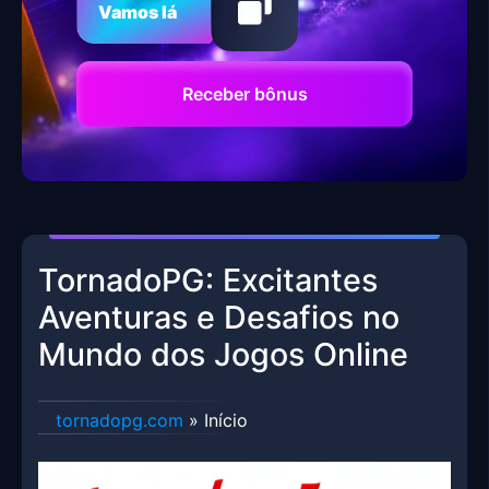
Vamos lá
Receber bônus
TornadoPG: Excitantes
Aventuras e Desafios no
Mundo dos Jogos Online
tornadopg.com
»
Início