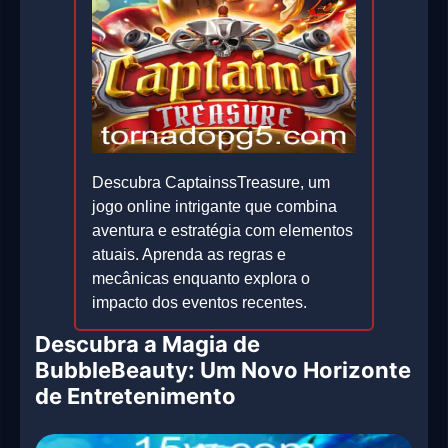
Descubra CaptainssTreasure, um
jogo online intrigante que combina
aventura e estratégia com elementos
atuais. Aprenda as regras e
mecânicas enquanto explora o
impacto dos eventos recentes.
Descubra a Magia de
2026-05-28
BubbleBeauty: Um Novo Horizonte
de Entretenimento