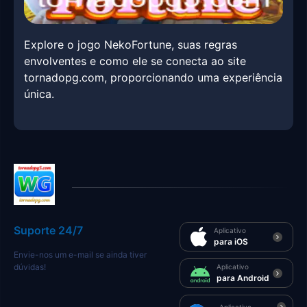
Explore o jogo NekoFortune, suas regras
envolventes e como ele se conecta ao site
tornadopg.com, proporcionando uma experiência
única.
Suporte 24/7
Aplicativo
para iOS
Envie-nos um e-mail se ainda tiver
dúvidas!
Aplicativo
para Android