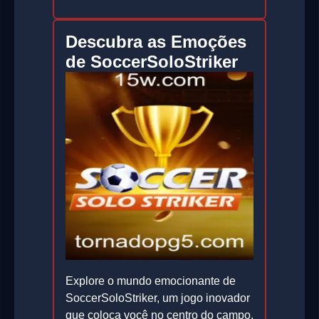
Descubra as Emoções
de SoccerSoloStriker
Explore o mundo emocionante de
SoccerSoloStriker, um jogo inovador
que coloca você no centro do campo.