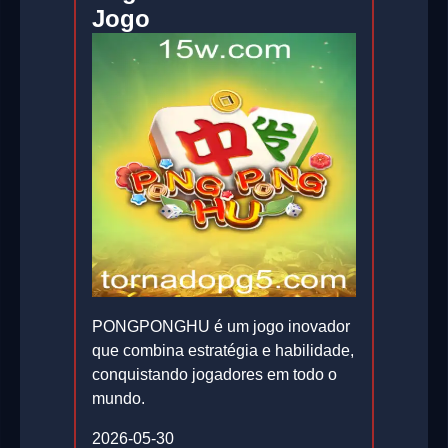
Jogo
PONGPONGHU é um jogo inovador
que combina estratégia e habilidade,
conquistando jogadores em todo o
mundo.
2026-05-30