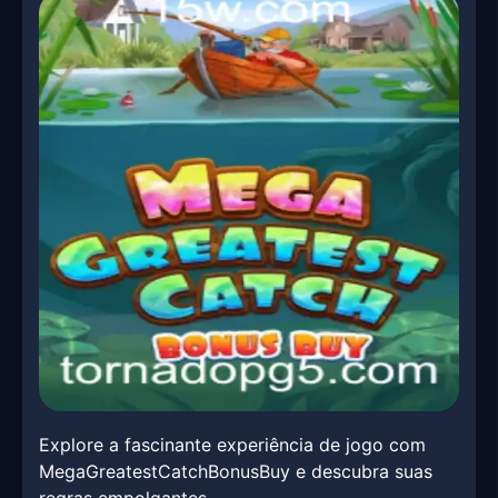
Explore a fascinante experiência de jogo com
MegaGreatestCatchBonusBuy e descubra suas