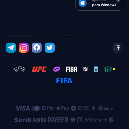
Aplicativo
para Windows