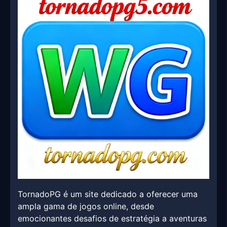
TornadoPG é um site dedicado a oferecer uma
ampla gama de jogos online, desde
emocionantes desafios de estratégia a aventuras