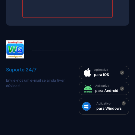
Suporte 24/7
Aplicativo
para iOS
Envie-nos um e-mail se ainda tiver
dúvidas!
Aplicativo
para Android
Aplicativo
para Windows