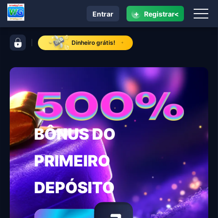
+
Entrar
Registrar<
navegação tornadopg.com
barra de controle tornadopg.com
Dinheiro grátis!
BÔNUS DO
PRIMEIRO
DEPÓSITO