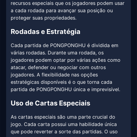
recursos especiais que os jogadores podem usar
a cada rodada para avançar sua posição ou
proteger suas propriedades.
Rodadas e Estratégia
Cada partida de PONGPONGHU é dividida em
várias rodadas. Durante uma rodada, os
jogadores podem optar por várias ações como
atacar, defender ou negociar com outros
jogadores. A flexibilidade nas opções
estratégicas disponíveis é o que torna cada
partida de PONGPONGHU única e imprevisível.
Uso de Cartas Especiais
As cartas especiais são uma parte crucial do
jogo. Cada carta possui uma habilidade única
que pode reverter a sorte das partidas. O uso