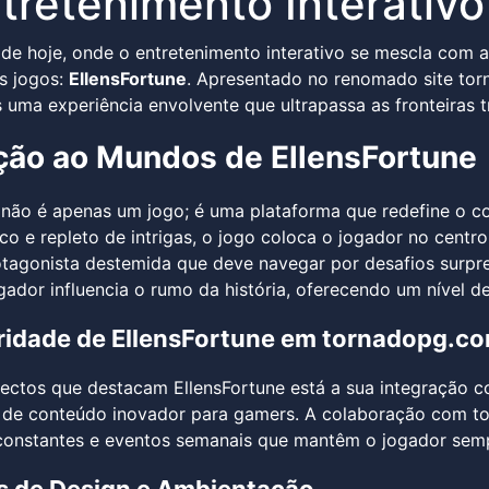
tretenimento Interativo
l de hoje, onde o entretenimento interativo se mescla com 
s jogos:
EllensFortune
. Apresentado no renomado site tor
 uma experiência envolvente que ultrapassa as fronteiras tr
ção ao Mundos de EllensFortune
 não é apenas um jogo; é uma plataforma que redefine o co
ico e repleto de intrigas, o jogo coloca o jogador no centr
otagonista destemida que deve navegar por desafios surpr
gador influencia o rumo da história, oferecendo um nível 
ridade de EllensFortune em tornadopg.c
ectos que destacam EllensFortune está a sua integração
a de conteúdo inovador para gamers. A colaboração com t
constantes e eventos semanais que mantêm o jogador semp