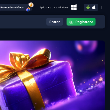
Promoções e bônus
Aplicativo para Windows
+
Entrar
Registrar<