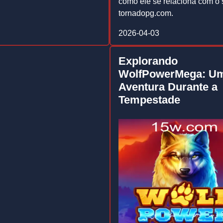
como ele se relaciona com o 
tornadopg.com.
2026-04-03
Explorando
WolfPowerMega: U
Aventura Durante a
Tempestade