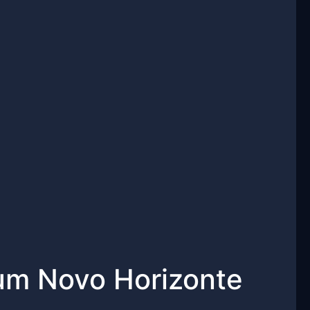
 um Novo Horizonte