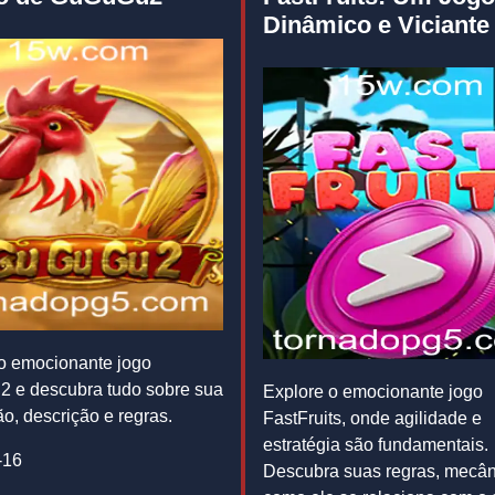
Dinâmico e Viciante
o emocionante jogo
 e descubra tudo sobre sua
Explore o emocionante jogo
ão, descrição e regras.
FastFruits, onde agilidade e
estratégia são fundamentais.
-16
Descubra suas regras, mecân