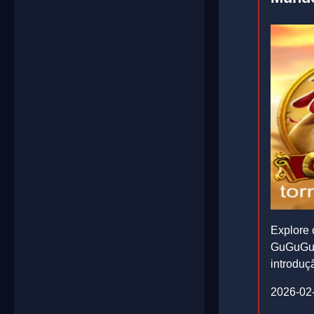
Explore 
GuGuGu2
introduç
2026-02