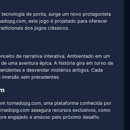
a tecnologia de ponta, surge um novo protagonista
nadopg.com, este jogo é projetado para oferecer
adicionais dos jogos clássicos.
nceito de narrativa interativa. Ambientado em um
o de uma aventura épica. A história gira em torno de
eendentes e desvendar mistérios antigos. Cada
de imersão sem precedentes.
om
 com tornadopg.com, uma plataforma conhecida por
ornadopg.com assegura recursos exclusivos, como
re engajado e ansioso pelo próximo desafio.