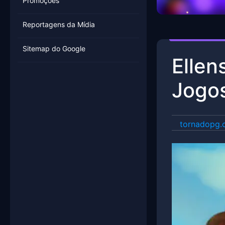
Promoções
Reportagens da Mídia
Sitemap do Google
Ellen
Jogos
tornadopg.