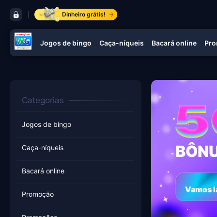
barra de controle tornadopg.com
Dinheiro grátis!
Jogos de bingo
Caça-níqueis
Bacará online
Pr
navegação tornadopg.com
Categorias
Jogos de bingo
BÔNU
Caça-níqueis
Bacará online
Vamos l
Promoção