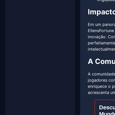
Impacto
Em um panora
EllensFortune
inovação. Com
perfeitamente
intelectualme
A Comu
A comunidade 
jogadores com
enriquece o p
acrescenta u
Descu
Mund