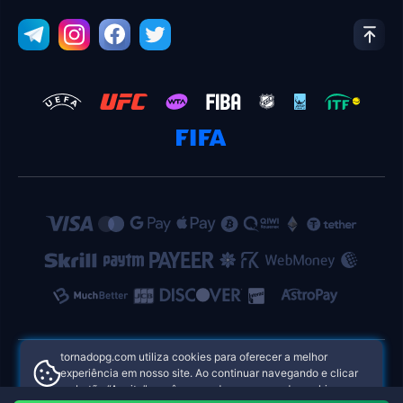
tornadopg.com utiliza cookies para oferecer a melhor
experiência em nosso site. Ao continuar navegando e clicar
tornadopg.com Cassinos Online nas Filipinas
no botão “Aceito”, você concorda com o uso de cookies.