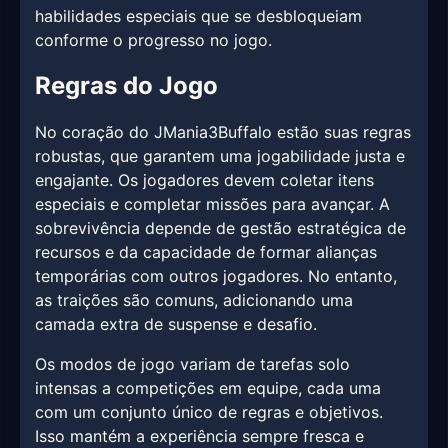
habilidades especiais que se desbloqueiam
conforme o progresso no jogo.
Regras do Jogo
No coração do JMania3Buffalo estão suas regras
robustas, que garantem uma jogabilidade justa e
engajante. Os jogadores devem coletar itens
especiais e completar missões para avançar. A
sobrevivência depende de gestão estratégica de
recursos e da capacidade de formar alianças
temporárias com outros jogadores. No entanto,
as traições são comuns, adicionando uma
camada extra de suspense e desafio.
Os modos de jogo variam de tarefas solo
intensas a competições em equipe, cada uma
com um conjunto único de regras e objetivos.
Isso mantém a experiência sempre fresca e