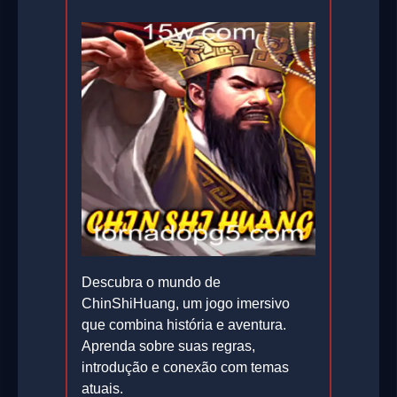
Descubra o mundo de
ChinShiHuang, um jogo imersivo
que combina história e aventura.
Aprenda sobre suas regras,
introdução e conexão com temas
atuais.