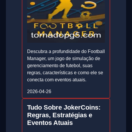
Descubra a profundidade do Football
Manager, um jogo de simulação de
gerenciamento de futebol, suas
regras, características e como ele se
conecta com eventos atuais.
2026-04-26
Tudo Sobre JokerCoins:
Regras, Estratégias e
Eventos Atuais