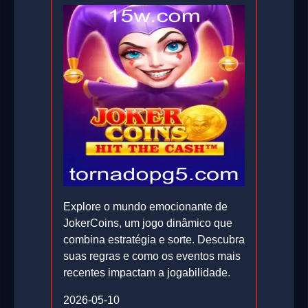
Explore o mundo emocionante de
JokerCoins, um jogo dinâmico que
combina estratégia e sorte. Descubra
suas regras e como os eventos mais
recentes impactam a jogabilidade.
2026-05-10