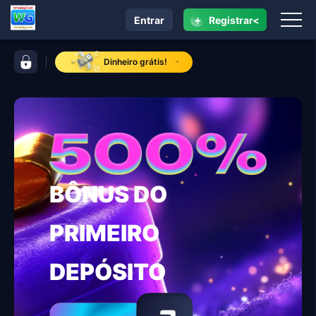
+
Entrar
Registrar<
navegação tornadopg.com
barra de controle tornadopg.com
Dinheiro grátis!
BÔNUS DO
PRIMEIRO
DEPÓSITO