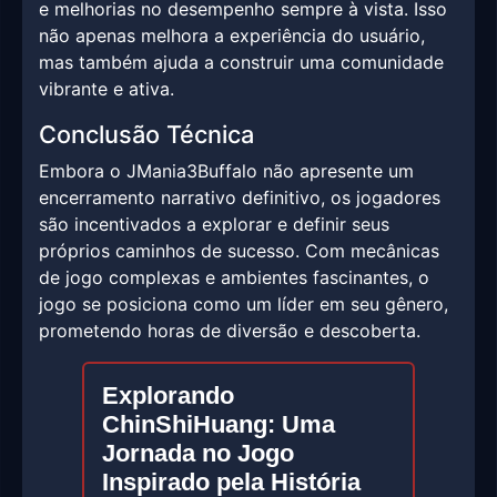
e melhorias no desempenho sempre à vista. Isso
não apenas melhora a experiência do usuário,
mas também ajuda a construir uma comunidade
vibrante e ativa.
Conclusão Técnica
Embora o JMania3Buffalo não apresente um
encerramento narrativo definitivo, os jogadores
são incentivados a explorar e definir seus
próprios caminhos de sucesso. Com mecânicas
de jogo complexas e ambientes fascinantes, o
jogo se posiciona como um líder em seu gênero,
prometendo horas de diversão e descoberta.
Explorando
ChinShiHuang: Uma
Jornada no Jogo
Inspirado pela História