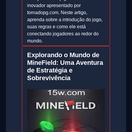
inovador apresentado por
tornadopg.com. Neste artigo,
aprenda sobre a introdução do jogo,
suas regras e como ele está
conectando jogadores ao redor do
mundo.
2026-04-24
Explorando o Mundo de
MineField: Uma Aventura
de Estratégia e
Sobrevivência