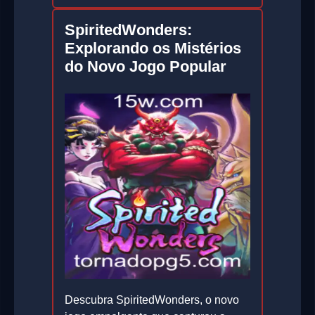
SpiritedWonders:
Explorando os Mistérios
do Novo Jogo Popular
Descubra SpiritedWonders, o novo