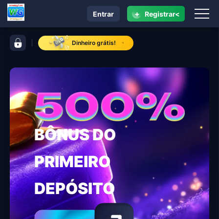
+
Entrar
Registrar<
navegação tornadopg.com
barra de controle tornadopg.com
Dinheiro grátis!
BÔNUS DO
PRIMEIRO
DEPÓSITO