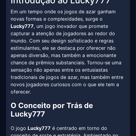
Introdução ao Lucky777
Em um tempo onde os jogos de azar ganham
novas formas e complexidades, surge o
Lucky777
, um jogo inovador que promete
capturar a atenção de jogadores ao redor do
mundo. Com seu design sofisticado e regras
estimulantes, ele se destaca por oferecer não
apenas diversão, mas também a emocionante
chance de prêmios substanciais. Tornou-se uma
sensação não apenas entre os entusiastas
tradicionais de jogos de azar, mas também entre
novos jogadores curiosos com o que ele tem a
oferecer.
O Conceito por Trás de
Lucky777
O jogo
Lucky777
é centrado em torno do
conceito de sorte e estratégia. Ambientado no