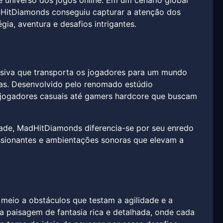
universo dos jogos online. Em um cenário global
adHitDiamonds conseguiu capturar a atenção dos
ia, aventura e desafios intrigantes.
siva que transporta os jogadores para um mundo
as. Desenvolvido pelo renomado estúdio
 jogadores casuais até gamers hardcore que buscam
de, MadHitDiamonds diferencia-se por seu enredo
ssionantes e ambientações sonoras que elevam a
eio a obstáculos que testam a agilidade e a
a paisagem de fantasia rica e detalhada, onde cada