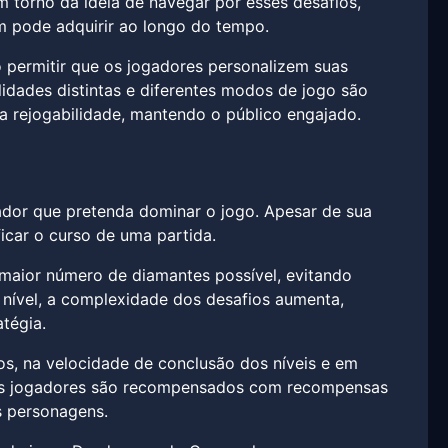
m torno da ideia de navegar por esses desafios,
 pode adquirir ao longo do tempo.
 permitir que os jogadores personalizem suas
lidades distintas e diferentes modos de jogo são
 rejogabilidade, mantendo o público engajado.
dor que pretenda dominar o jogo. Apesar de sua
car o curso de uma partida.
maior número de diamantes possível, evitando
nível, a complexidade dos desafios aumenta,
tégia.
s, na velocidade de conclusão dos níveis e em
o, os jogadores são recompensados com recompensas
s personagens.