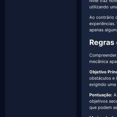
nível traz no
utilizando um
Ao contrário 
experiências.
apenas alguma
Regras
Compreender a
mecânica apar
Objetivo Princ
obstáculos e 
exigindo uma 
Pontuação:
A 
objetivos sec
que podem ser