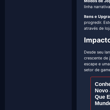
Modos de Jo
linha narrati
Itens e Upgra
progredir. Es
através de lo
Impacto
Desde seu lan
crescente de
escape e uma
setor de game
Conhe
Novo 
Que E
Mund