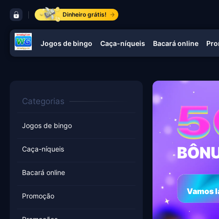
barra de controle tornadopg.com
Dinheiro grátis!
Jogos de bingo
Caça-níqueis
Bacará online
Pr
navegação tornadopg.com
Categorias
Jogos de bingo
BÔNU
Caça-níqueis
Bacará online
Vamos l
Promoção