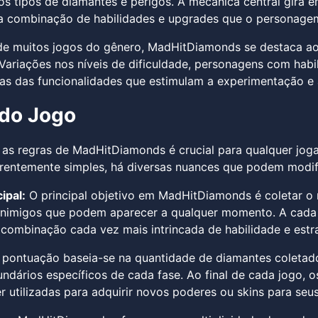
vos tipos de diamantes e perigos. A mecânica central gira e
a combinação de habilidades e upgrades que o personagem
de muitos jogos do gênero, MadHitDiamonds se destaca ao
 Variações nos níveis de dificuldade, personagens com habi
s das funcionalidades que estimulam a experimentação e a
 do Jogo
s regras de MadHitDiamonds é crucial para qualquer joga
entemente simples, há diversas nuances que podem modifi
ipal:
O principal objetivo em MadHitDiamonds é coletar o 
inimigos que podem aparecer a qualquer momento. A cada 
combinação cada vez mais intrincada de habilidade e estra
pontuação baseia-se na quantidade de diamantes coletado
undários específicos de cada fase. Ao final de cada jog
 utilizadas para adquirir novos poderes ou skins para seu