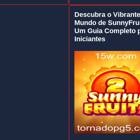
Descubra o Vibrant
Mundo de SunnyFrui
Um Guia Completo 
Iniciantes