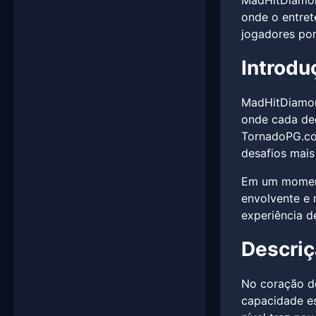
MadHitDiamond
onde o entret
jogadores por
Introd
MadHitDiamon
onde cada dec
TornadoPG.co
desafios mais
Em um moment
envolvente e 
experiência d
Descriç
No coração de
capacidade es