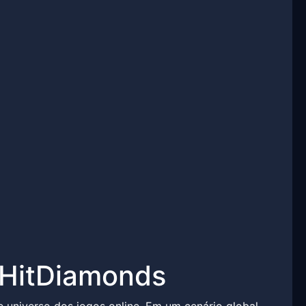
HitDiamonds