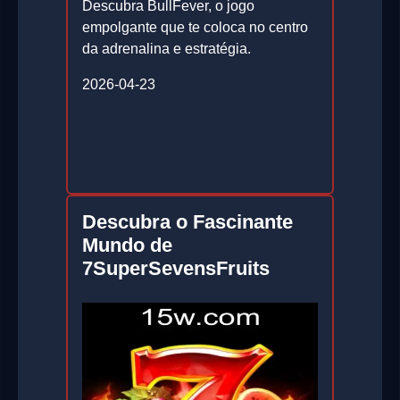
Descubra BullFever, o jogo
empolgante que te coloca no centro
da adrenalina e estratégia.
2026-04-23
Descubra o Fascinante
Mundo de
7SuperSevensFruits