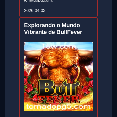
tornadopg.com.
2026-04-03
Explorando o Mundo
Vibrante de BullFever