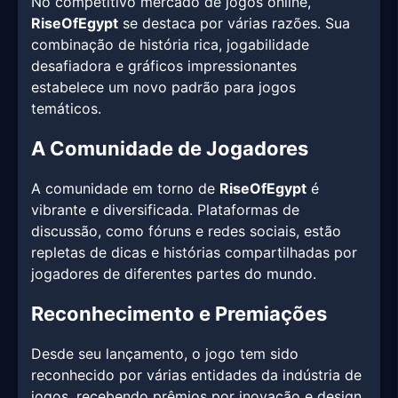
No competitivo mercado de jogos online,
RiseOfEgypt
se destaca por várias razões. Sua
combinação de história rica, jogabilidade
desafiadora e gráficos impressionantes
estabelece um novo padrão para jogos
temáticos.
A Comunidade de Jogadores
A comunidade em torno de
RiseOfEgypt
é
vibrante e diversificada. Plataformas de
discussão, como fóruns e redes sociais, estão
repletas de dicas e histórias compartilhadas por
jogadores de diferentes partes do mundo.
Reconhecimento e Premiações
Desde seu lançamento, o jogo tem sido
reconhecido por várias entidades da indústria de
jogos, recebendo prêmios por inovação e design.