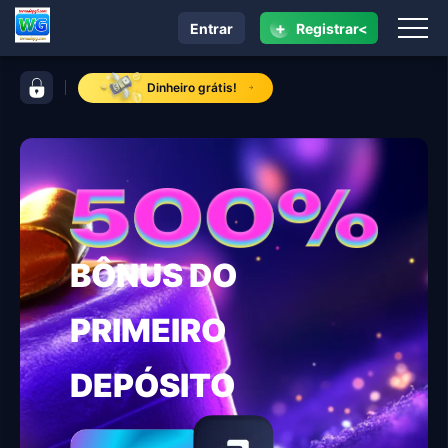
+
Entrar
Registrar<
navegação tornadopg.com
barra de controle tornadopg.com
Dinheiro grátis!
BÔNUS DO
PRIMEIRO
DEPÓSITO