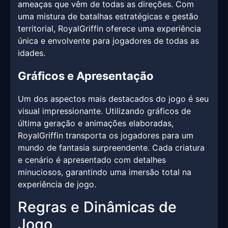
ameaças que vêm de todas as direções. Com
uma mistura de batalhas estratégicas e gestão
territorial, RoyalGriffin oferece uma experiência
única e envolvente para jogadores de todas as
idades.
Gráficos e Apresentação
Um dos aspectos mais destacados do jogo é seu
visual impressionante. Utilizando gráficos de
última geração e animações elaboradas,
RoyalGriffin transporta os jogadores para um
mundo de fantasia surpreendente. Cada criatura
e cenário é apresentado com detalhes
minuciosos, garantindo uma imersão total na
experiência de jogo.
Regras e Dinâmicas de
Jogo