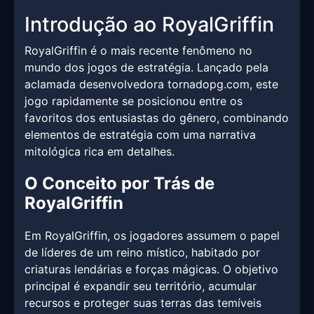
Introdução ao RoyalGriffin
RoyalGriffin é o mais recente fenômeno no
mundo dos jogos de estratégia. Lançado pela
aclamada desenvolvedora tornadopg.com, este
jogo rapidamente se posicionou entre os
favoritos dos entusiastas do gênero, combinando
elementos de estratégia com uma narrativa
mitológica rica em detalhes.
O Conceito por Trás de
RoyalGriffin
Em RoyalGriffin, os jogadores assumem o papel
de líderes de um reino místico, habitado por
criaturas lendárias e forças mágicas. O objetivo
principal é expandir seu território, acumular
recursos e proteger suas terras das temíveis