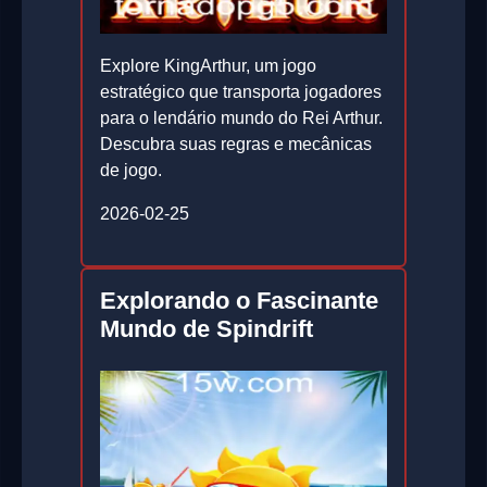
Explore KingArthur, um jogo
estratégico que transporta jogadores
para o lendário mundo do Rei Arthur.
Descubra suas regras e mecânicas
de jogo.
2026-02-25
Explorando o Fascinante
Mundo de Spindrift