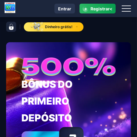
+
Entrar
Registrar<
navegação tornadopg.com
barra de controle tornadopg.com
Dinheiro grátis!
BÔNUS DO
PRIMEIRO
DEPÓSITO