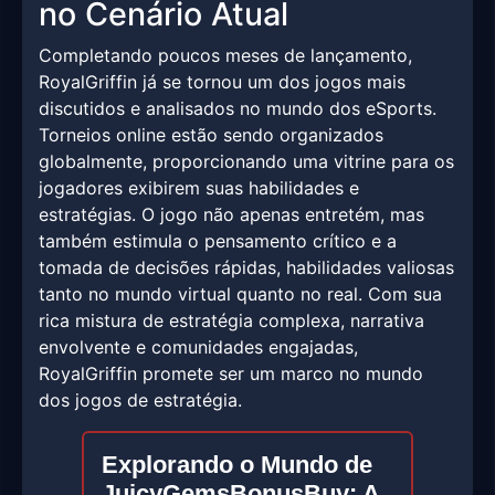
no Cenário Atual
Completando poucos meses de lançamento,
RoyalGriffin já se tornou um dos jogos mais
discutidos e analisados no mundo dos eSports.
Torneios online estão sendo organizados
globalmente, proporcionando uma vitrine para os
jogadores exibirem suas habilidades e
estratégias. O jogo não apenas entretém, mas
também estimula o pensamento crítico e a
tomada de decisões rápidas, habilidades valiosas
tanto no mundo virtual quanto no real. Com sua
rica mistura de estratégia complexa, narrativa
envolvente e comunidades engajadas,
RoyalGriffin promete ser um marco no mundo
dos jogos de estratégia.
Explorando o Mundo de
JuicyGemsBonusBuy: A