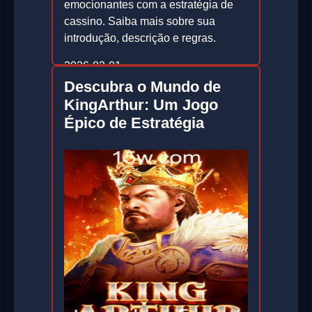
emocionantes com a estratégia de
cassino. Saiba mais sobre sua
introdução, descrição e regras.
2026-03-01
Descubra o Mundo de
KingArthur: Um Jogo
Épico de Estratégia