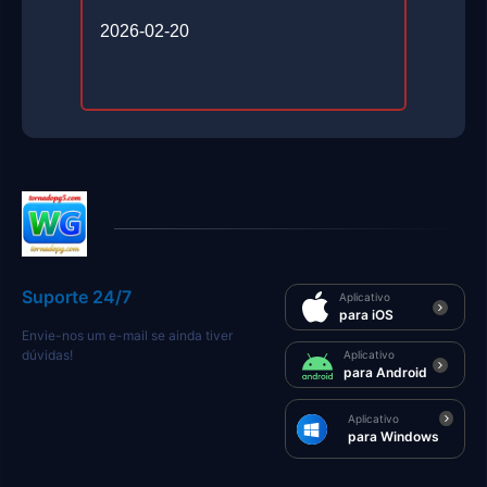
2026-02-20
Suporte 24/7
Aplicativo
para iOS
Envie-nos um e-mail se ainda tiver
dúvidas!
Aplicativo
para Android
Aplicativo
para Windows