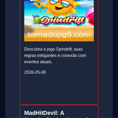
Descubra o jogo Spindrift, suas
regras intrigantes e conexão com
eventos atuais.
2026-05-08
MadHitDevil: A