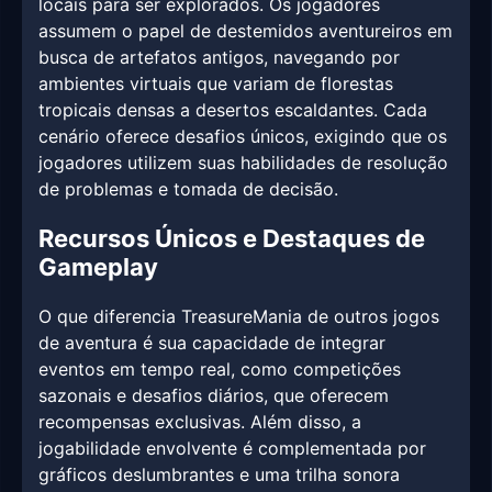
locais para ser explorados. Os jogadores
assumem o papel de destemidos aventureiros em
busca de artefatos antigos, navegando por
ambientes virtuais que variam de florestas
tropicais densas a desertos escaldantes. Cada
cenário oferece desafios únicos, exigindo que os
jogadores utilizem suas habilidades de resolução
de problemas e tomada de decisão.
Recursos Únicos e Destaques de
Gameplay
O que diferencia TreasureMania de outros jogos
de aventura é sua capacidade de integrar
eventos em tempo real, como competições
sazonais e desafios diários, que oferecem
recompensas exclusivas. Além disso, a
jogabilidade envolvente é complementada por
gráficos deslumbrantes e uma trilha sonora