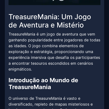
TreasureMania: Um Jogo
de Aventura e Mistério
TreasureMania é um jogo de aventura que vem
ganhando popularidade entre jogadores de todas
as idades. O jogo combina elementos de
exploração e estratégia, proporcionando uma
experiência imersiva que desafia os participantes
a encontrar tesouros escondidos em cenários
enigmáticos.
Introdução ao Mundo de
TreasureMania
O universo de TreasureMania é vasto e
diversificado, repleto de mapas misteriosos e