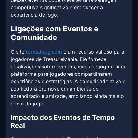
desses eventos pode oferecer uma vantagem
competitiva significativa e enriquecer a
experiência de jogo.
Ligações com Eventos e
Comunidade
O site
tornadopg.com
é um recurso valioso para
jogadores de TreasureMania. Ele fornece
atualizações sobre eventos, dicas de jogo e uma
plataforma para jogadores compartilharem
experiências e estratégias. A comunidade ativa e
acolhedora promove um ambiente de
aprendizado e amizade, ampliando ainda mais o
apelo do jogo.
Impacto dos Eventos de Tempo
Real