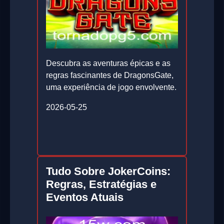
Descubra as aventuras épicas e as
regras fascinantes de DragonsGate,
uma experiência de jogo envolvente.
2026-05-25
Tudo Sobre JokerCoins:
Regras, Estratégias e
Eventos Atuais