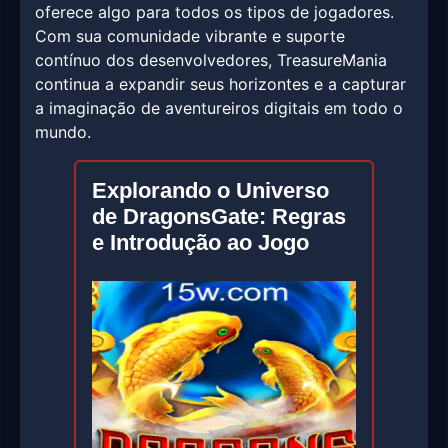
oferece algo para todos os tipos de jogadores.
Com sua comunidade vibrante e suporte
contínuo dos desenvolvedores, TreasureMania
continua a expandir seus horizontes e a capturar
a imaginação de aventureiros digitais em todo o
mundo.
Explorando o Universo
de DragonsGate: Regras
e Introdução ao Jogo