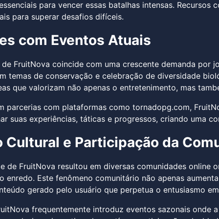
ssenciais para vencer essas batalhas intensas. Recursos
is para superar desafios difíceis.
es com Eventos Atuais
 de FruitNova coincide com uma crescente demanda por jo
m temas de conservação e celebração de diversidade biol
as que valorizam não apenas o entretenimento, mas també
m parcerias com plataformas como tornadopg.com, FruitNo
ar suas experiências, táticas e progressos, criando uma co
 Cultural e Participação da Com
e de FruitNova resultou em diversas comunidades online on
e o enredo. Este fenômeno comunitário não apenas aumen
nteúdo gerado pelo usuário que perpetua o entusiasmo em
ruitNova frequentemente introduz eventos sazonais onde a