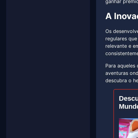
ganhar prêmio
A Inova
Os desenvolv
regulares que
relevante e e
consistentem
Para aqueles 
aventuras ond
descubra o he
Descu
Mundo