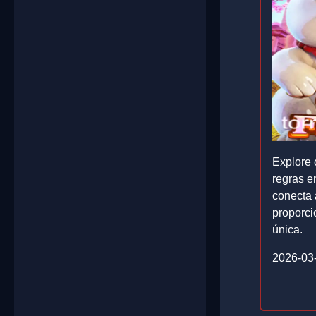
Explore 
regras e
conecta 
proporc
única.
2026-03