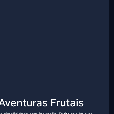
Aventuras Frutais