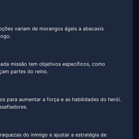
 opções variam de morangos ágeis a abacaxis
jogo.
Cada missão tem objetivos específicos, como
çam partes do reino.
os para aumentar a força e as habilidades do herói.
esafiadores.
aquezas do inimigo e ajustar a estratégia de