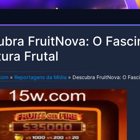
bra FruitNova: O Fasci
ura Frutal
com
»
Reportagens da Mídia
»
Descubra FruitNova: O Fasci