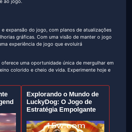
e ao jogo.
e expansão do jogo, com planos de atualizações
elhorias gráficas. Com uma visão de manter o jogo
ma experiência de jogo que evoluirá
va oferece uma oportunidade única de mergulhar em
eino colorido e cheio de vida. Experimente hoje e
nte
Explorando o Mundo de
gend
LuckyDog: O Jogo de
Estratégia Empolgante