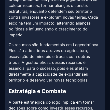
coletar recursos, formar alianças e construir
estruturas, enquanto defendem seu território
contra invasores e exploram novas terras. Cada
escolha tem um impacto, alterando alianças
políticas e influenciando o crescimento do
império.
Os recursos são fundamentais em LegendofInca.
Eles são adquiridos através da agricultura,
escavação de minerais e trocas com outras
tribos. A gestão eficaz desses recursos é
essencial para o sucesso, pois eles afetam
diretamente a capacidade de expandir seu
território e desenvolver novas tecnologias.
Estratégia e Combate
A parte estratégica do jogo implica em tomar
decisões sobre como investir esses recursos,