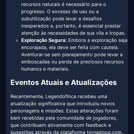
recursos naturais é necessário para o
progresso. O excesso de uso ou a
subutilização pode levar a desafios
inesperados e, portanto, é essencial prestar
atenção às necessidades de sua vila e tropas.
Exploração Segura:
Embora a exploração seja
encorajada, ela deve ser feita com cautela.
Aventurar-se sem planejamento pode levar a
emboscadas ou perda de preciosos recursos
humanos e materiais.
Eventos Atuais e Atualizações
Recentemente, LegendofInca recebeu uma
atualização significativa que introduziu novos
personagens e missões. Estas alterações foram
bem recebidas pela comunidade de jogadores,
que contribuem ativamente com feedback e
sugestões através da plataforma tornadopg.com.