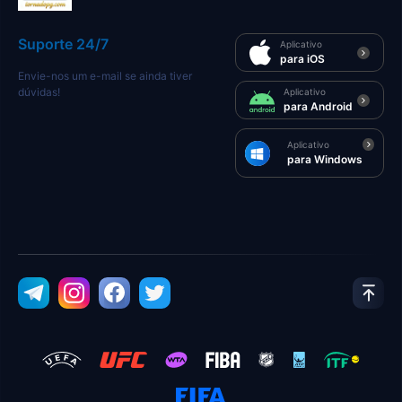
Suporte 24/7
Aplicativo
para iOS
Envie-nos um e-mail se ainda tiver
dúvidas!
Aplicativo
para Android
Aplicativo
para Windows