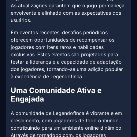
As atualizações garantem que o jogo permaneça
envolvente e alinhado com as expectativas dos
usuários.
Em eventos recentes, desafios periódicos
oferecem oportunidades de recompensar os
jogadores com itens raros e habilidades
exclusivas. Estes eventos são projetados para
testar a liderança e a capacidade de adaptação
dos jogadores, tornando-se uma adição popular
à experiência de LegendofInca.
Uma Comunidade Ativa e
Engajada
A comunidade de LegendofInca é vibrante e em
crescimento, com jogadores de todo o mundo
contribuindo para um ambiente online dinâmico.
Através de tornadopg.com, os jogadores