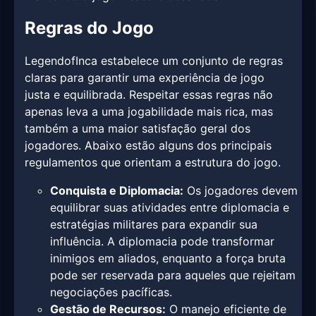
Regras do Jogo
LegendofInca estabelece um conjunto de regras
claras para garantir uma experiência de jogo
justa e equilibrada. Respeitar essas regras não
apenas leva a uma jogabilidade mais rica, mas
também a uma maior satisfação geral dos
jogadores. Abaixo estão alguns dos principais
regulamentos que orientam a estrutura do jogo.
Conquista e Diplomacia:
Os jogadores devem
equilibrar suas atividades entre diplomacia e
estratégias militares para expandir sua
influência. A diplomacia pode transformar
inimigos em aliados, enquanto a força bruta
pode ser reservada para aqueles que rejeitam
negociações pacíficas.
Gestão de Recursos:
O manejo eficiente de