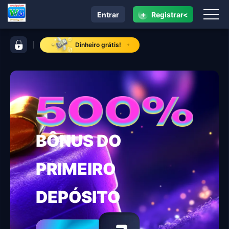
+
Entrar
Registrar<
navegação tornadopg.com
barra de controle tornadopg.com
Dinheiro grátis!
BÔNUS DO
PRIMEIRO
DEPÓSITO