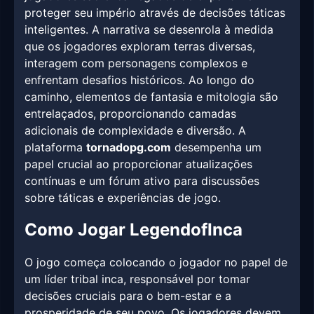
proteger seu império através de decisões táticas
inteligentes. A narrativa se desenrola à medida
que os jogadores exploram terras diversas,
interagem com personagens complexos e
enfrentam desafios históricos. Ao longo do
caminho, elementos de fantasia e mitologia são
entrelaçados, proporcionando camadas
adicionais de complexidade e diversão. A
plataforma
tornadopg.com
desempenha um
papel crucial ao proporcionar atualizações
contínuas e um fórum ativo para discussões
sobre táticas e experiências de jogo.
Como Jogar LegendofInca
O jogo começa colocando o jogador no papel de
um líder tribal inca, responsável por tomar
decisões cruciais para o bem-estar e a
prosperidade de seu povo. Os jogadores devem