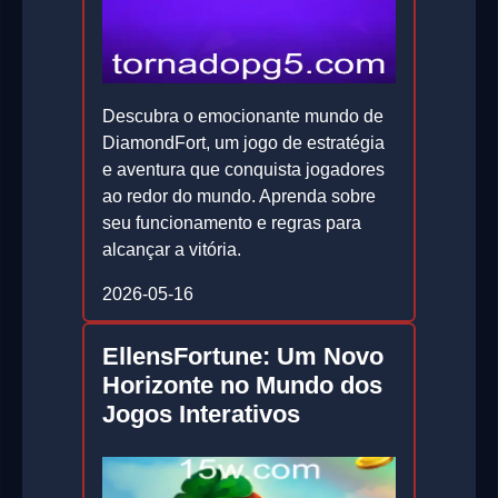
Descubra o emocionante mundo de
DiamondFort, um jogo de estratégia
e aventura que conquista jogadores
ao redor do mundo. Aprenda sobre
seu funcionamento e regras para
alcançar a vitória.
2026-05-16
EllensFortune: Um Novo
Horizonte no Mundo dos
Jogos Interativos