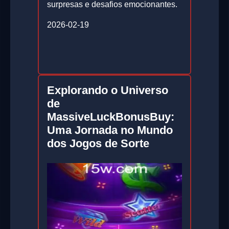
surpresas e desafios emocionantes.
2026-02-19
Explorando o Universo
de
MassiveLuckBonusBuy:
Uma Jornada no Mundo
dos Jogos de Sorte