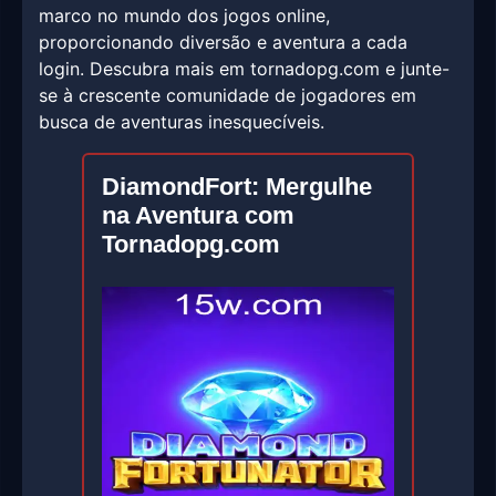
marco no mundo dos jogos online,
proporcionando diversão e aventura a cada
login. Descubra mais em tornadopg.com e junte-
se à crescente comunidade de jogadores em
busca de aventuras inesquecíveis.
DiamondFort: Mergulhe
na Aventura com
Tornadopg.com