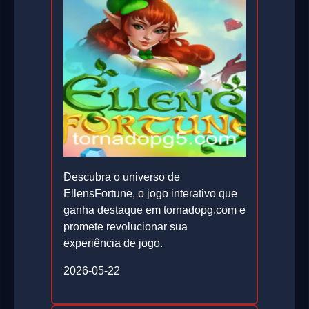
Descubra o universo de
EllensFortune, o jogo interativo que
ganha destaque em tornadopg.com e
promete revolucionar sua
experiência de jogo.
2026-05-22