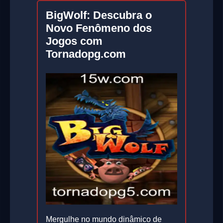
BigWolf: Descubra o
Novo Fenômeno dos
Jogos com
Tornadopg.com
Mergulhe no mundo dinâmico de