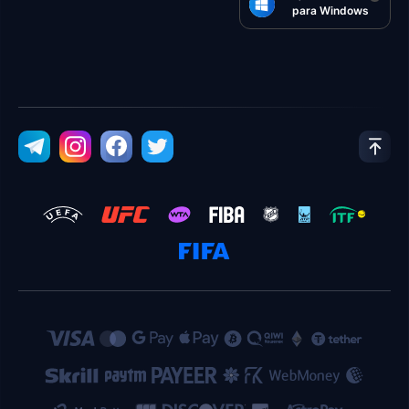
para Windows