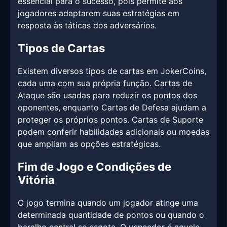
essencial para o sucesso, pois permite aos
jogadores adaptarem suas estratégias em
resposta às táticas dos adversários.
Tipos de Cartas
Existem diversos tipos de cartas em JokerCoins,
cada uma com sua própria função. Cartas de
Ataque são usadas para reduzir os pontos dos
oponentes, enquanto Cartas de Defesa ajudam a
proteger os próprios pontos. Cartas de Suporte
podem conferir habilidades adicionais ou moedas
que ampliam as opções estratégicas.
Fim de Jogo e Condições de
Vitória
O jogo termina quando um jogador atinge uma
determinada quantidade de pontos ou quando o