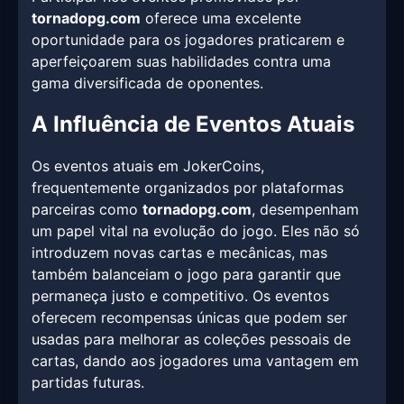
tornadopg.com
oferece uma excelente
oportunidade para os jogadores praticarem e
aperfeiçoarem suas habilidades contra uma
gama diversificada de oponentes.
A Influência de Eventos Atuais
Os eventos atuais em JokerCoins,
frequentemente organizados por plataformas
parceiras como
tornadopg.com
, desempenham
um papel vital na evolução do jogo. Eles não só
introduzem novas cartas e mecânicas, mas
também balanceiam o jogo para garantir que
permaneça justo e competitivo. Os eventos
oferecem recompensas únicas que podem ser
usadas para melhorar as coleções pessoais de
cartas, dando aos jogadores uma vantagem em
partidas futuras.