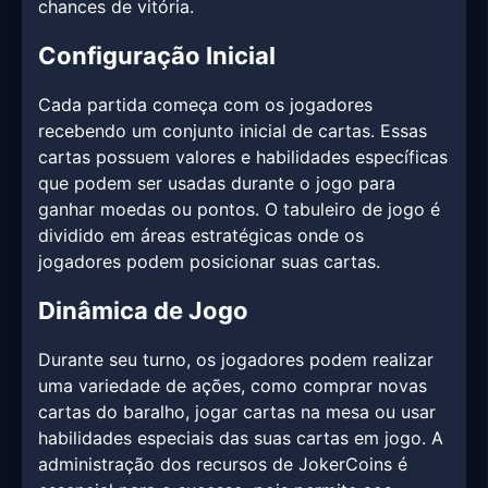
chances de vitória.
Configuração Inicial
Cada partida começa com os jogadores
recebendo um conjunto inicial de cartas. Essas
cartas possuem valores e habilidades específicas
que podem ser usadas durante o jogo para
ganhar moedas ou pontos. O tabuleiro de jogo é
dividido em áreas estratégicas onde os
jogadores podem posicionar suas cartas.
Dinâmica de Jogo
Durante seu turno, os jogadores podem realizar
uma variedade de ações, como comprar novas
cartas do baralho, jogar cartas na mesa ou usar
habilidades especiais das suas cartas em jogo. A
administração dos recursos de JokerCoins é